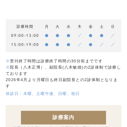
診療時間
月
火
水
木
金
土
日
09:00-13:00
●
●
●
／
●
●
／
15:00-19:00
●
●
●
／
●
／
／
※
受付終了時間は診療終了時間の30分前までです
※
院長（八木正博）、副院長(八木敏雄)の2診体制で診療し
ております
2026年4月より月曜日も終日副院長との2診体制となりま
す
休診日：木曜、土曜午後、日曜、祝日