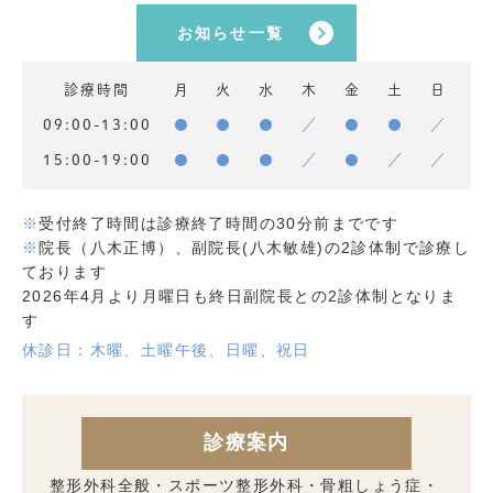
お知らせ一覧
診療時間
月
火
水
木
金
土
日
09:00-13:00
●
●
●
／
●
●
／
15:00-19:00
●
●
●
／
●
／
／
※
受付終了時間は診療終了時間の30分前までです
※
院長（八木正博）、副院長(八木敏雄)の2診体制で診療し
ております
2026年4月より月曜日も終日副院長との2診体制となりま
す
休診日：木曜、土曜午後、日曜、祝日
整形外科全般・スポーツ整形外科・骨粗しょう症・