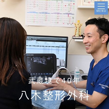
MENU
武蔵境で40年
八木整形外科